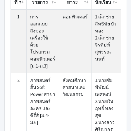
ที่
รายการ
สาระ
นักเรียน
ฝึก
ที่
รายการ
สาระ
นักเรียน
ผ
1
การ
คอมพิวเตอร์
1.เด็กชาย
1.น
ฝึก
ออกแบบ
สิทธิชัย บัว
บัง
สิ่งของ
ทอง
ทอ
เครื่องใช้
2.เด็กชาย
2.น
ด้วย
จิรทีปฆ์
ปรี
โปรแกรม
สุพรรณ
ทอ
คอมพิวเตอร์
นนท์
[ม.1-ม.3]
2
ภาพยนตร์
สังคมศึกษา
1.นายชัย
1.น
สั้น Soft
ศาสนาและ
พิพัฒน์
ปรี
Power สาขา
วัฒนธรรม
เพศหงษ์
ทอ
ภาพยนตร์
2.นายเริง
2.น
ละคร และ
ฤทธิ์ ทอง
บัง
ซีรี่ส์ [ม.4-
สุข
ทอ
ม.6]
3.นางสาว
ศิริญากร