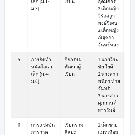
เล็ก [ม.1-
เรียน
อุดมศักดิ์
วิท
ม.3]
2.เด็กหญิง
วิรัณญา
พงษ์วิเศษ
3.เด็กหญิง
ณัฐชยา
จันทร์ทอง
5
การจัดทำ
กิจกรรม
1.นายวีระ
1.น
หนังสือเล่ม
พัฒนาผู้
ชัย ใยดี
รา
เล็ก [ม.4-
เรียน
2.นางสาว
วงศ
ม.6]
พนิดา ห้วย
จันทร์
3.นางสาว
ศุภกานต์
สารรัมย์
6
การแข่งขัน
เรียนรวม -
1.เด็กชาย
1.น
การวาด
ศิลปะ
แมทเทียส
สุที