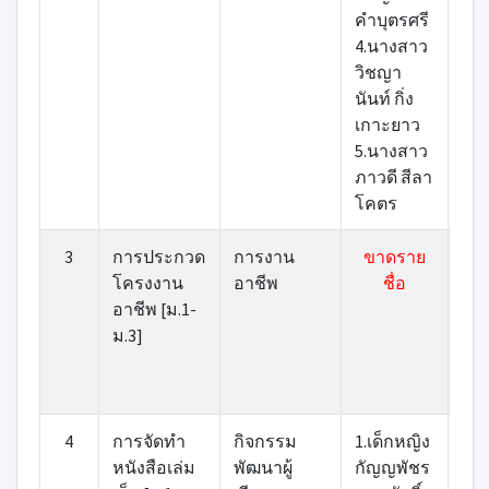
คำบุตรศรี
4.นางสาว
วิชญา
นันท์ กิ่ง
เกาะยาว
5.นางสาว
ภาวดี สีลา
โคตร
3
การประกวด
การงาน
ขาดราย
1.น
โครงงาน
อาชีพ
ชื่อ
บัง
อาชีพ [ม.1-
ทอ
ม.3]
2.น
ปรี
ทอ
4
การจัดทำ
กิจกรรม
1.เด็กหญิง
1.น
หนังสือเล่ม
พัฒนาผู้
กัญญพัชร
วิ