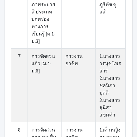
ภาพระบาย
ภูริทัช ซู
ลือ
สี ประเภท
สส์
บกพร่อง
ทางการ
เรียนรู้ [ม.1-
ม.3]
7
การจัดสวน
การงาน
1.นางสาว
1.น
แก้ว [ม.4-
อาชีพ
วรนุช ไพร
สกล
ม.6]
สาร
นา
2.นางสาว
2.น
ชลนิภา
วั
บุดดี
แข่
3.นางสาว
สุนิสา
แขมคำ
8
การจัดสวน
การงาน
1.เด็กหญิง
1.น