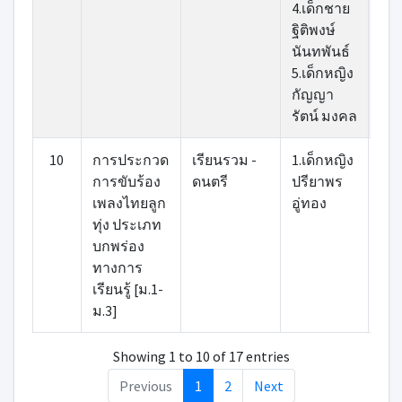
4.เด็กชาย
ฐิติพงษ์
นันทพันธ์
5.เด็กหญิง
กัญญา
รัตน์ มงคล
10
การประกวด
เรียนรวม -
1.เด็กหญิง
1.น
การขับร้อง
ดนตรี
ปรียาพร
สิริ
เพลงไทยลูก
อู่ทอง
ภูผ
ทุ่ง ประเภท
บกพร่อง
ทางการ
เรียนรู้ [ม.1-
ม.3]
Showing 1 to 10 of 17 entries
Previous
1
2
Next