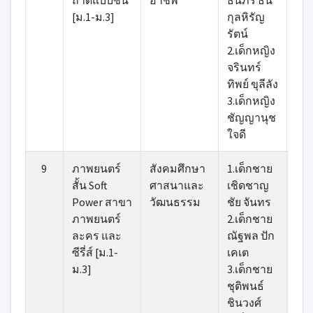
ถาดแบบชื้น
อาชีพ
ธนภร ธน
สกล
[ม.1-ม.3]
กุลหิรัญ
นา
รัตน์
2.น
2.เด็กหญิง
วั
จรินทร์
แข่
ทิพย์ ขุลีลัง
3.เด็กหญิง
ชัญญานุช
ใจดี
9
ภาพยนตร์
สังคมศึกษา
1.เด็กชาย
1.น
สั้น Soft
ศาสนาและ
เชิดชาญ
พร
Power สาขา
วัฒนธรรม
ชัย จันทร
นภ
ภาพยนตร์
2.เด็กชาย
อนิ
ละคร และ
ณัฐพล ปัก
นวง
ซีรี่ส์ [ม.1-
เคเต
2.น
ม.3]
3.เด็กชาย
ภัท
ชุติพนธ์
โกย
ชินวงศ์