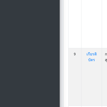
9
เกียรติ
ก
บัตร
ส