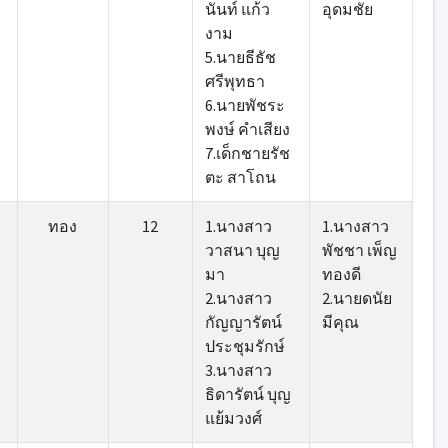
นันท์ แก้ว
อุดมชัย
งาม
5.นายธีธัช
ศรีพุทธา
6.นายพัชระ
พงษ์ คำเสียง
7.เด็กชายรัช
ตะ สาโถน
ทอง
12
1.นางสาว
1.นางสาว
วาสนา บุญ
พัชชา เพ็ญ
มา
ทองดี
2.นางสาว
2.นายดนัย
กัญญารัตน์
มีคุณ
ประชุมรักษ์
3.นางสาว
ธิดารัตน์ บุญ
แย้มวงศ์