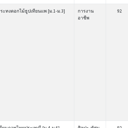
ระทงดอกไม้ธูปเทียนแพ [ม.1-ม.3]
การงาน
92
อาชีพ
ขียนภาพไทยประเพณี [ม.4-ม.6]
ศิลปะ-ทัศน
92