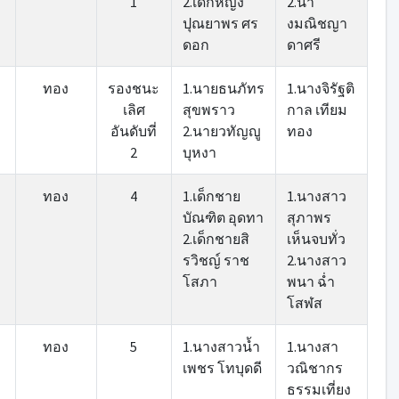
1
2.เด็กหญิง
2.นา
ปุณยาพร ศร
งมณิชญา
ดอก
ดาศรี
ทอง
รองชนะ
1.นายธนภัทร
1.นางจิรัฐติ
เลิศ
สุขพราว
กาล เทียม
อันดับที่
2.นายวทัญญู
ทอง
2
บุหงา
ทอง
4
1.เด็กชาย
1.นางสาว
บัณฑิต อุดทา
สุภาพร
2.เด็กชายสิ
เห็นจบทั่ว
รวิชญ์ ราช
2.นางสาว
โสภา
พนา ฉ่ำ
โสฬส
ทอง
5
1.นางสาวน้ำ
1.นางสา
เพชร โทบุดดี
วณิชากร
ธรรมเที่ยง