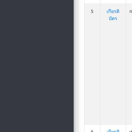
5
เกียรติ
ก
บัตร
6
เกียรติ
เ