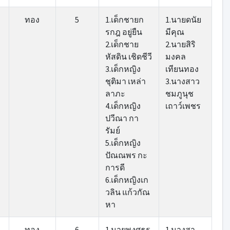
ทอง
5
1.เด็กชายก
1.นายดนัย
รกฎ อยู่ยืน
มีคุณ
2.เด็กชาย
2.นายสิริ
หัสดิน เชิดชีวี
มงคล
3.เด็กหญิง
เทียนทอง
ชุติมา เหล่า
3.นางสาว
ลาภะ
ชมภูนุช
4.เด็กหญิง
เถาว์เพชร
ปวีณา กา
รัมย์
5.เด็กหญิง
ปัณณพร กะ
การดี
6.เด็กหญิงเก
วลิน แก้วกัณ
หา
ทอง
6
1.นายพงศธร
1.นางสา