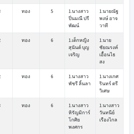
3
ทอง
5
1.นางสาว
1.นายณัฐ
ปิ่นมณี ปรี
พงษ์ อาจ
พัฒน์
วาที
2
ทอง
6
1.เด็กหญิง
1.นาย
สุนันต์ บุญ
ชัยณรงค์
เจริญ
เอื้อนไธ
สง
2
ทอง
6
1.นางสาว
1.นางเกศ
พัชรี ลิ้นลา
รินทร์ ตรี
วิเศษ
8
ทอง
6
1.นางสาว
1.นางสาว
หิรัญมิการ์
วันทนีย์
โกศิย
เรืองไกล
พงศกร