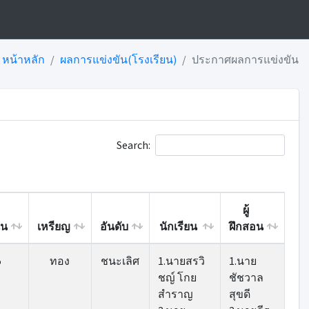
หน้าหลัก
ผลการแข่งขัน(โรงเรียน)
ประกาศผลการแข่งขัน
Search:
ผู้
นน
เหรียญ
อันดับ
นักเรียน
ฝึกสอน
นน
เหรียญ
อันดับ
นักเรียน
ผู้
5
ทอง
ชนะเลิศ
1.นายสรวิ
1.นาย
ฝึกสอน
ชญ์ โกย
ชัชวาล
สำราญ
สุขดี