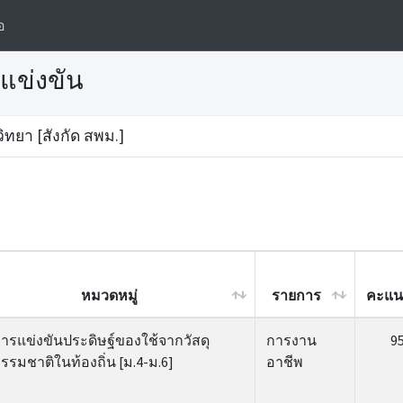
อ
แข่งขัน
ิทยา [สังกัด สพม.]
หมวดหมู่
รายการ
คะแ
หมวดหมู่
รายการ
คะแ
ารแข่งขันประดิษฐ์ของใช้จากวัสดุ
การงาน
9
รรมชาติในท้องถิ่น [ม.4-ม.6]
อาชีพ