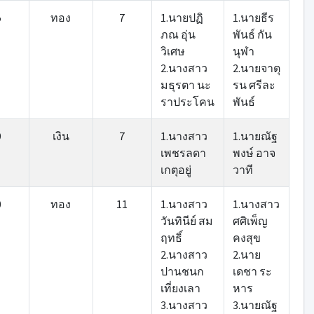
5
ทอง
7
1.นายปฏิ
1.นายธีร
ภณ อุ่น
พันธ์ กัน
วิเศษ
นุฬา
2.นางสาว
2.นายจาตุ
มธุรตา นะ
รน ศรีละ
ราประโคน
พันธ์
9
เงิน
7
1.นางสาว
1.นายณัฐ
เพชรลดา
พงษ์ อาจ
เกตุอยู่
วาที
0
ทอง
11
1.นางสาว
1.นางสาว
วันทินีย์ สม
ศศิเพ็ญ
ฤทธิ์
คงสุข
2.นางสาว
2.นาย
ปานชนก
เดชา ระ
เที่ยงเลา
หาร
3.นางสาว
3.นายณัฐ