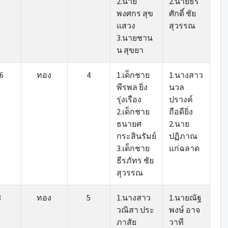
2.นาย
2.นายธีร
พงศกร สุข
ศักดิ์ ชัย
แสวง
สุวรรณ
3.นายชาน
น สุขยา
.6
ทอง
4
1.เด็กชาย
1.นางสาว
พีรพล ยิ่ง
นวล
รุ่งเรือง
ปรางค์
2.เด็กชาย
ถือดียิ่ง
ธนายศ
2.นาย
กระสินรัมย์
ปฏิภาณ
3.เด็กชาย
แก่ฉลาด
ธีรภัทร ชัย
สุวรรณ
3
ทอง
5
1.นางสาว
1.นายณัฐ
วณิสา ประ
พงษ์ อาจ
ภาสัย
วาที